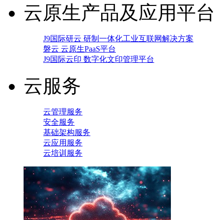
云原生产品及应用平台
J9国际研云 研制一体化工业互联网解决方案
磐云 云原生PaaS平台
J9国际云印 数字化文印管理平台
云服务
云管理服务
安全服务
基础架构服务
云应用服务
云培训服务