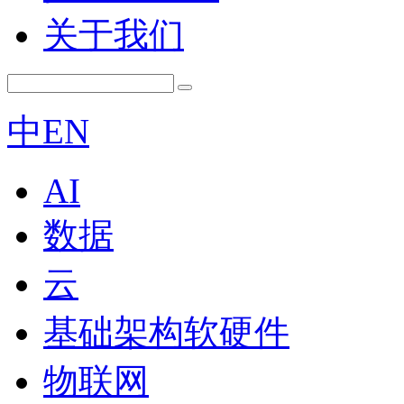
关于我们
中
EN
AI
数据
云
基础架构软硬件
物联网