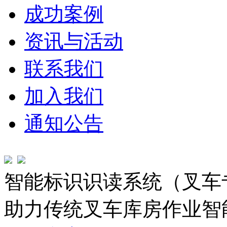
成功案例
资讯与活动
联系我们
加入我们
通知公告
智能标识识读系统（叉车
助力传统叉车库房作业智