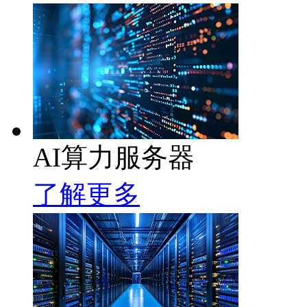
AI算力服务器
了解更多