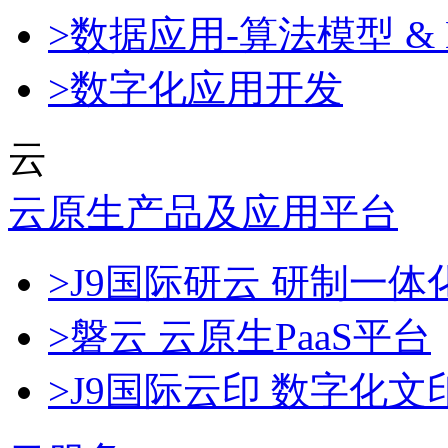
>数据应用-算法模型 & 
>数字化应用开发
云
云原生产品及应用平台
>J9国际研云 研制一
>磐云 云原生PaaS平台
>J9国际云印 数字化