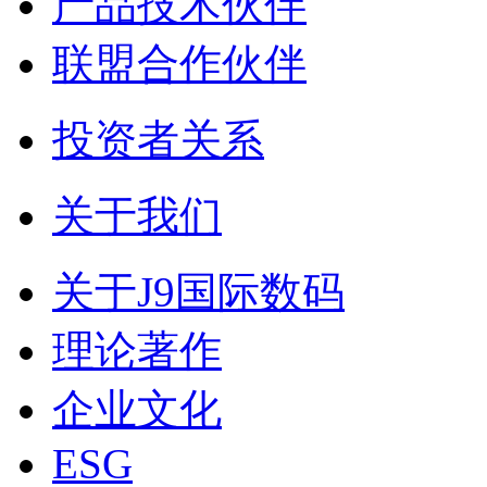
产品技术伙伴
联盟合作伙伴
投资者关系
关于我们
关于J9国际数码
理论著作
企业文化
ESG