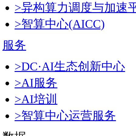
>异构算力调度与加速
>智算中心(AICC)
服务
>DC·AI生态创新中心
>AI服务
>AI培训
>智算中心运营服务