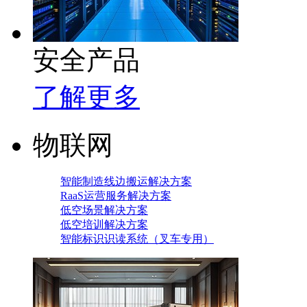
安全产品
了解更多
物联网
智能制造线边搬运解决方案
RaaS运营服务解决方案
低空场景解决方案
低空培训解决方案
智能标识识读系统（叉车专用）