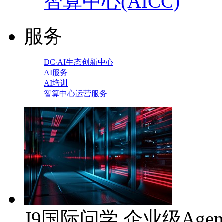
智算中心(AICC)
服务
DC·AI生态创新中心
AI服务
AI培训
智算中心运营服务
J9国际问学 企业级Age