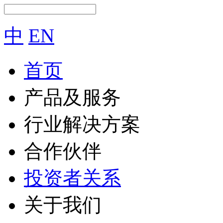
中
EN
首页
产品及服务
行业解决方案
合作伙伴
投资者关系
关于我们